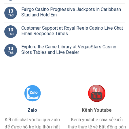
Fairgo Casino Progressive Jackpots in Caribbean
13
Stud and Hold’Em
Th3
Customer Support at Royal Reels Casino Live Chat
13
Email Response Times
Th3
Explore the Game Library at VegasStars Casino
13
Slots Tables and Live Dealer
Th3
Zalo
Kênh Youtube
Kết nối chat với tôi qua Zalo
Kênh youtube chia sẻ kiến
để được hỗ trợ kịp thời nhất
thức thực tế về Bất động sản