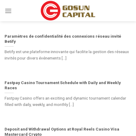
Skip
to
content
Paramètres de confidentialité des connexions réseau invité
Betify
Betify est une plateforme innovante qui facilite la gestion des réseaux
invités pour divers événements [...]
Fastpay Casino Tournament Schedule with Daily and Weekly
Races
Fastpay Casino offers an exciting and dynamic tournament calendar
filled with daily, weekly, and monthly [...]
Deposit and Withdrawal Options at Royal Reels Casino Visa
Mastercard Crypto