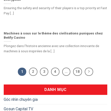
Ensuring the safety and security of their players is a top priority at Fast
Pay [...]
Machines à sous sur le thème des civilisations puniques chez
Betify Casino
Plongez dans l’histoire ancienne avec une collection innovante de
machines à sous inspirées de la [...]
1
2
3
4
…
18
DANH MỤC
Góc nhìn chuyên gia
Gosun Capital TV