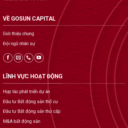
VỀ GOSUN CAPITAL
Giới thiệu chung
Đội ngũ nhân sự
LĨNH VỰC HOẠT ĐỘNG
Hợp tác phát triển dự án
Đầu tư Bất động sản thổ cư
Đầu tư Bất động sản thứ cấp
M&A bất động sản