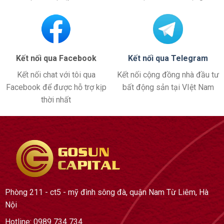
Kết nối qua Telegram
Kết nối qua Facebook
Kết nối cộng đồng nhà đầu tư
Kết nối chat với tôi qua
bất động sản tại VIệt Nam
Facebook để được hỗ trợ kịp
thời nhất
Phòng 211 - ct5 - mỹ đình sông đà, quận Nam Từ Liêm, Hà
Nội
Hotline: 0989 734 734