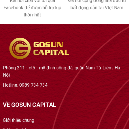
Kết nối cộng đồng nhà đầu tư
Kết nối chat với tôi qua
bất động sản tại VIệt Nam
Facebook để được hỗ trợ kịp
thời nhất
Phòng 211 - ct5 - mỹ đình sông đà, quận Nam Từ Liêm, Hà
Nội
Hotline: 0989 734 734
VỀ GOSUN CAPITAL
Giới thiệu chung