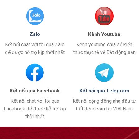
Zalo
Kênh Youtube
Kết nối chat với tôi qua Zalo
Kênh youtube chia sẻ kiến
để được hỗ trợ kịp thời nhất
thức thực tế về Bất động sản
Kết nối qua Telegram
Kết nối qua Facebook
Kết nối cộng đồng nhà đầu tư
Kết nối chat với tôi qua
bất động sản tại VIệt Nam
Facebook để được hỗ trợ kịp
thời nhất