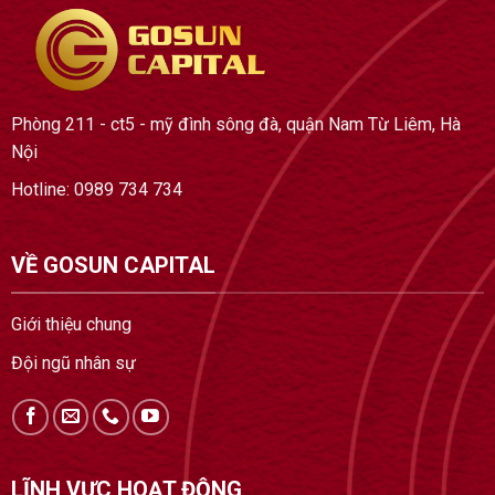
Phòng 211 - ct5 - mỹ đình sông đà, quận Nam Từ Liêm, Hà
Nội
Hotline: 0989 734 734
VỀ GOSUN CAPITAL
Giới thiệu chung
Đội ngũ nhân sự
LĨNH VỰC HOẠT ĐỘNG